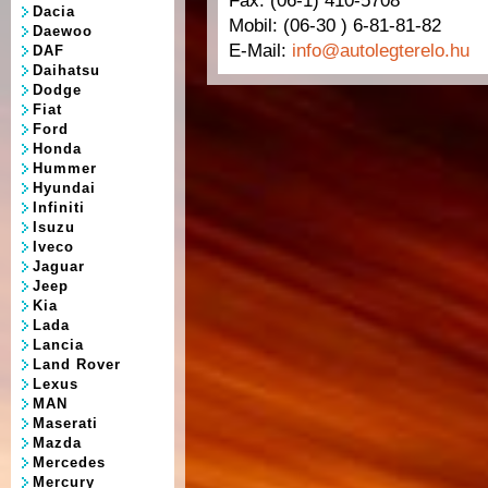
Fax: (06-1) 410-5708
Dacia
Mobil: (06-30 ) 6-81-81-82
Daewoo
E-Mail:
info@autolegterelo.hu
DAF
Daihatsu
Dodge
Fiat
Ford
Honda
Hummer
Hyundai
Infiniti
Isuzu
Iveco
Jaguar
Jeep
Kia
Lada
Lancia
Land Rover
Lexus
MAN
Maserati
Mazda
Mercedes
Mercury