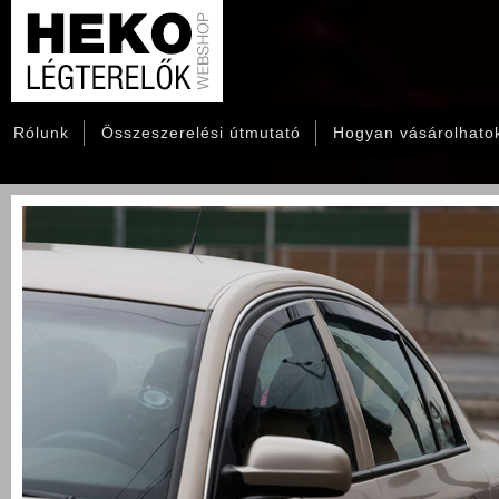
Rólunk
Összeszerelési útmutató
Hogyan vásárolhato