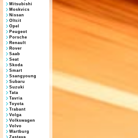
Mitsubishi
Moskvics
Nissan
Oltcit
Opel
Peugeot
Porsche
Renault
Rover
Saab
Seat
Skoda
Smart
Ssangyoung
Subaru
Suzuki
Tata
Tavria
Toyota
Trabant
Volga
Volkswagen
Volvo
Wartburg
Zastava