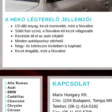
A HEKO LÉGTERELŐ JELLEMZŐI
UV-álló anyag, kicsit merevebb, mint a Novaline
Sötét füst színű, a Novaline-tól kicsit világosabb
Kevésbé áll el az autó síkjától
Minden autótípushoz elérhető
Négy- és kétrészes kivitelben is kapható
Kicsit drágább, mint a Novaline
KAPCSOLAT
Alfa Romeo
Audi
BMW
Marix Hungary Kft.
Caddillac
Cím: 1154 Budapest, Tompa Mih
Chevrolet
Chrysler
Telefon: (06-1) 414-0182
Citroen