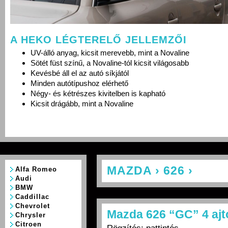
A HEKO LÉGTERELŐ JELLEMZŐI
UV-álló anyag, kicsit merevebb, mint a Novaline
Sötét füst színű, a Novaline-tól kicsit világosabb
Kevésbé áll el az autó síkjától
Minden autótípushoz elérhető
Négy- és kétrészes kivitelben is kapható
Kicsit drágább, mint a Novaline
MAZDA › 626 ›
Alfa Romeo
Audi
BMW
Caddillac
Chevrolet
Mazda 626 “GC” 4 ajt
Chrysler
Citroen