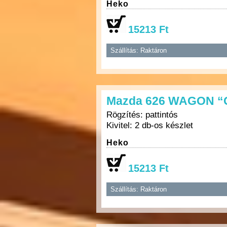
Heko
15213 Ft
Szállítás: Raktáron
Mazda 626 WAGON “G
Rögzítés: pattintós
Kivitel: 2 db-os készlet
Heko
15213 Ft
Szállítás: Raktáron