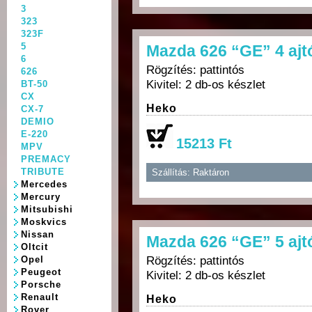
3
323
323F
5
Mazda 626 “GE” 4 aj
6
Rögzítés: pattintós
626
Kivitel: 2 db-os készlet
BT-50
CX
Heko
CX-7
DEMIO
E-220
15213 Ft
MPV
PREMACY
TRIBUTE
Szállítás: Raktáron
Mercedes
Mercury
Mitsubishi
Moskvics
Nissan
Mazda 626 “GE” 5 ajt
Oltcit
Rögzítés: pattintós
Opel
Peugeot
Kivitel: 2 db-os készlet
Porsche
Renault
Heko
Rover