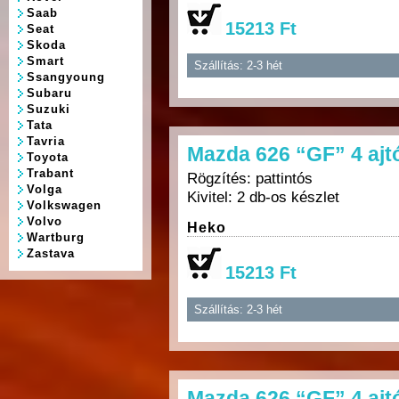
Saab
15213 Ft
Seat
Skoda
Smart
Szállítás: 2-3 hét
Ssangyoung
Subaru
Suzuki
Tata
Tavria
Mazda 626 “GF” 4 aj
Toyota
Trabant
Rögzítés: pattintós
Volga
Kivitel: 2 db-os készlet
Volkswagen
Volvo
Heko
Wartburg
Zastava
15213 Ft
Szállítás: 2-3 hét
Mazda 626 “GF” 4 aj