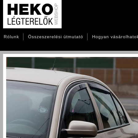
Rólunk
Összeszerelési útmutató
Hogyan vásárolhato