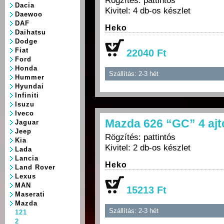
Rögzítés: pattintós
Dacia
Kivitel: 4 db-os készlet
Daewoo
DAF
Heko
Daihatsu
Dodge
Fiat
22040 Ft
Ford
Honda
Szállítás: 2-3 hét
Hummer
Hyundai
Infiniti
Isuzu
Iveco
Mazda 626 “GC” 4 ajt
Jaguar
Jeep
Rögzítés: pattintós
Kia
Kivitel: 2 db-os készlet
Lada
Lancia
Heko
Land Rover
Lexus
MAN
15213 Ft
Maserati
Mazda
Szállítás: 2-3 hét
121
2